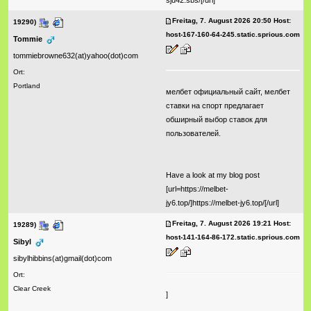
sju42.sbs/[/url]
Freitag, 7. August 2026 20:50 Host:
19290)
host-167-160-64-245.static.sprious.com
Tommie
tommiebrowne632(at)yahoo(dot)com
Ort:
Portland
мелбет официальный сайт, мелбет
ставки на спорт предлагает
обширный выбор ставок для
пользователей.
Have a look at my blog post
[url=https://melbet-
jy6.top/]https://melbet-jy6.top/[/url]
Freitag, 7. August 2026 19:21 Host:
19289)
host-141-164-86-172.static.sprious.com
Sibyl
sibylhibbins(at)gmail(dot)com
Ort:
Clear Creek
]