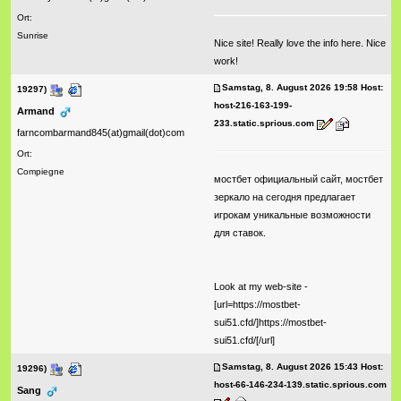
Ort:
Sunrise
Nice site! Really love the info here. Nice
work!
Samstag, 8. August 2026 19:58 Host:
19297)
host-216-163-199-
Armand
233.static.sprious.com
farncombarmand845(at)gmail(dot)com
Ort:
Compiegne
мостбет официальный сайт, мостбет
зеркало на сегодня предлагает
игрокам уникальные возможности
для ставок.
Look at my web-site -
[url=https://mostbet-
sui51.cfd/]https://mostbet-
sui51.cfd/[/url]
Samstag, 8. August 2026 15:43 Host:
19296)
host-66-146-234-139.static.sprious.com
Sang