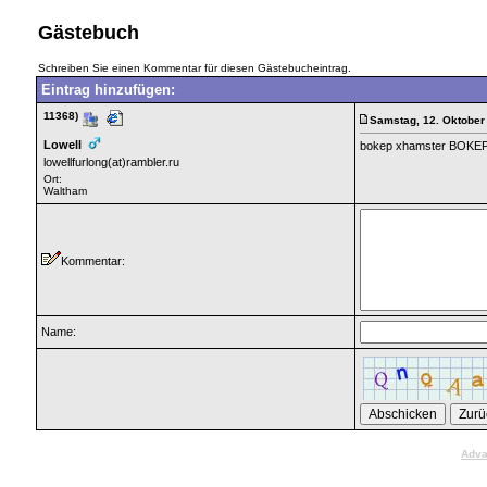
Gästebuch
Schreiben Sie einen Kommentar für diesen Gästebucheintrag.
Eintrag hinzufügen:
11368)
Samstag, 12. Oktober 
Lowell
bokep xhamster BOKEP
lowellfurlong(at)rambler.ru
Ort:
Waltham
Kommentar:
Name:
Adva