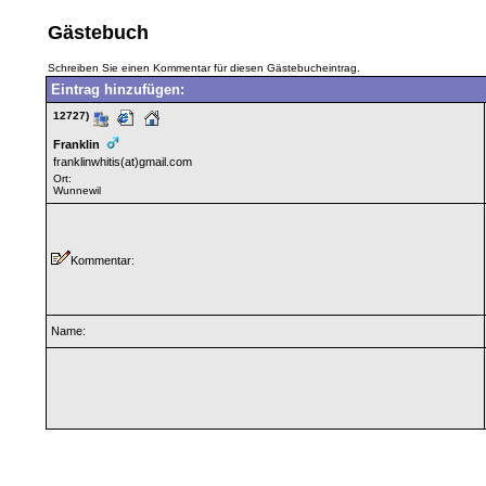
Gästebuch
Schreiben Sie einen Kommentar für diesen Gästebucheintrag.
Eintrag hinzufügen:
12727)
Franklin
franklinwhitis(at)gmail.com
Ort:
Wunnewil
Kommentar:
Name: