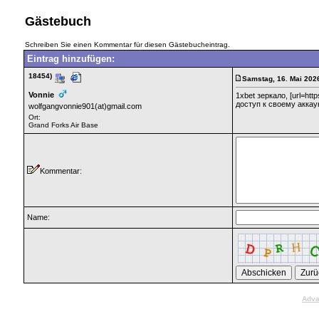
Gästebuch
Schreiben Sie einen Kommentar für diesen Gästebucheintrag.
Eintrag hinzufügen:
18454)
Samstag, 16. Mai 2026
Vonnie
1xbet зеркало, [url=ht
доступ к своему аккау
wolfgangvonnie901(at)gmail.com
Ort:
Grand Forks Air Base
Kommentar:
Name:
Adva