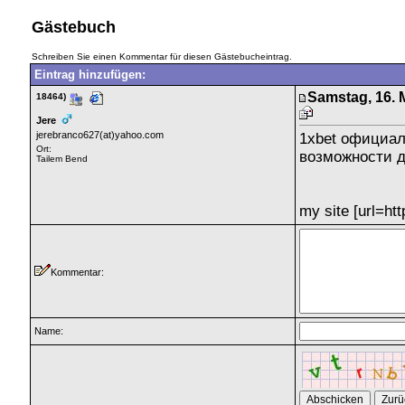
Gästebuch
Schreiben Sie einen Kommentar für diesen Gästebucheintrag.
Eintrag hinzufügen:
Samstag, 16. 
18464)
Jere
jerebranco627(at)yahoo.com
1xbet официал
Ort:
возможности д
Tailem Bend
my site [url=htt
Kommentar:
Name: