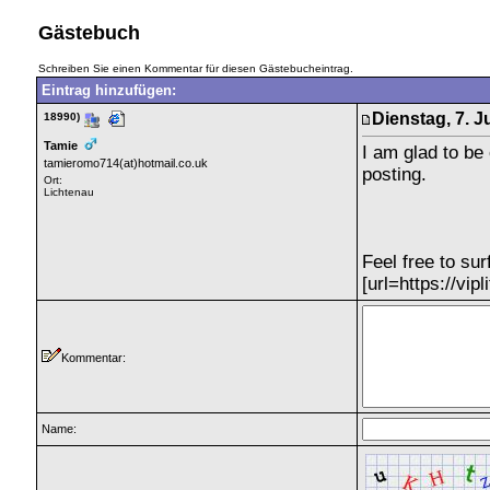
Gästebuch
Schreiben Sie einen Kommentar für diesen Gästebucheintrag.
Eintrag hinzufügen:
Dienstag, 7. J
18990)
Tamie
I am glad to be 
tamieromo714(at)hotmail.co.uk
posting.
Ort:
Lichtenau
Feel free to sur
[url=https://vi
Kommentar:
Name: